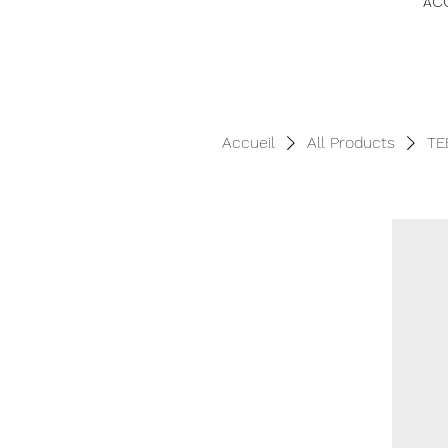
ACC
Accueil
All Products
TE