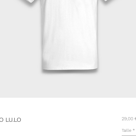
O LU.LO
29,00 
Taille
*